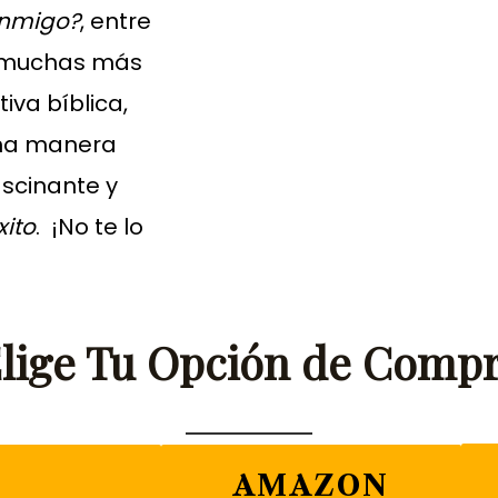
onmigo?
, entre
y muchas más
iva bíblica,
una manera
ascinante y
xito
. ¡No te lo
lige Tu Opción de Comp
AMAZON